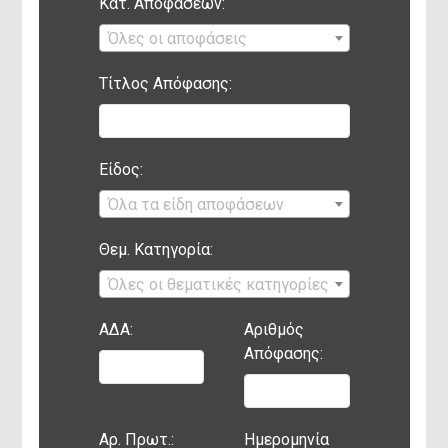
Κατ. Αποφάσεων:
Όλες οι αποφάσεις
Τίτλος Απόφασης:
Είδος:
Επιλογή Φίλτρου
Όλα τα είδη αποφάσεων
Καθαρισμός
Θεμ. Κατηγορία:
Έργα
Όλες οι θεματικές κατηγορίες
ΑΔΑ:
Αριθμός
Αθλητικές Εγκαταστάσεις
Απόφασης:
Δημοτικά Κτήρια
Αρ. Πρωτ.:
Ημερομηνία