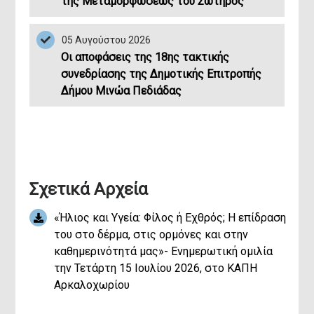
της Μεταμορφώσεως του Σωτήρος
Έκταση (km²)
Έτος Ίδρ
05 Αυγούστου 2026
Οι αποφάσεις της 18ης τακτικής
συνεδρίασης της Δημοτικής Επιτροπής
Δήμου Μινώα Πεδιάδας
Σχετικά Αρχεία
Mobi
«Ήλιος και Υγεία: Φίλος ή Εχθρός; Η επίδραση
Κατεβ
του στο δέρμα, στις ορμόνες και στην
καθημερινότητά μας»- Ενημερωτική ομιλία
την Τετάρτη 15 Ιουλίου 2026, στο ΚΑΠΗ
Αρκαλοχωρίου