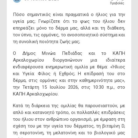
Προβολές
Πόσο σημαντικός είναι πραγματικά ο ήλιος για την
υγεία μας; Γνωρίζατε ότι το φως του ήλιου δεν
επηρεάζει μόνο το δέρμα μας, αλλά και τη διάθεση,
τον ύπνο, τις ορμόνες, το ανοσοποιητικό σύστημα και
τη συνολική ποιότητα ζωής μας;
Ο Δήμος Μινώα Πεδιάδας και το ΚΑΠΗ
Αρκαλοχωρίου διοργανώνουν μια ιδιαίτερα
ενδιαφέρουσα ενημερωτική ομιλία με θέμα: «Ήλιος
και Υγεία: Φίλος ή Εχθρός; Η επίδρασή του στο
δέρμα, στις ορμόνες και στην καθημερινότητα μας»,
την Τετάρτη 15 Ιουλίου 2026, στις 10:30 π.μ., στο
ΚΑΠΗ Αρκαλοχωρίου.
Επικο
Κατά τη διάρκεια της ομιλίας θα παρουσιαστούν, με
απλό και κατανοητό τρόπο, οι πολλαπλές επιδράσεις
του ήλιου στον ανθρώπινο οργανισμό, με έμφαση στη
σχέση του με την υγεία του δέρματος, τη βιταμίνη D,
Δήμαρχος
τη σεροτονίνη, τη μελατονίνη και το βιολογικό μας