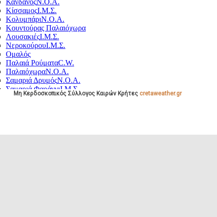
e App Δημότης Μινώα Πεδι
στε την εφαρμογή μας μέσω Google Play και A
Μη Κερδοσκοπικός Σύλλογος Καιρών Κρήτες
cretaweather.gr