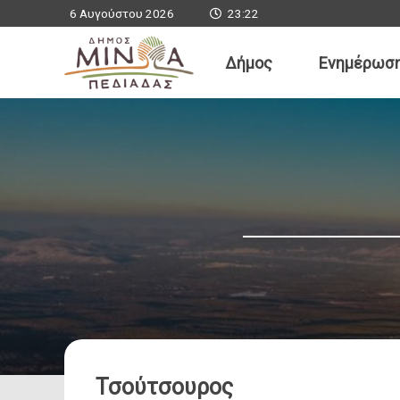
6 Αυγούστου 2026
23:22
Δήμος
Ενημέρωσ
Εμμανουήλ Φ
Δήμαρχος Μιν
Γραμματεία Δημάρ
e-mail: mayor@mi
Τσούτσουρος