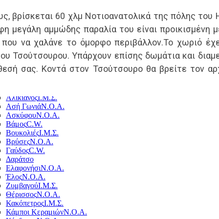
ς, βρίσκεται 60 χλμ Νοτιοανατολικά της πόλης του 
φη μεγάλη αμμώδης παραλία του είναι προικισμένη 
που να χαλάνε το όμορφο περιβάλλον.Το χωριό έχει
Ο Δήμος μας σε αριθμούς
του Τσούτσουρου. Υπάρχουν επίσης δωμάτια και διαμε
άθεσή σας. Κοντά στον Τσούτσουρο θα βρείτε τον αρ
1
17.563
5
ης
Πληθυσμός
Κα