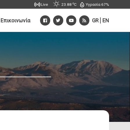
o
Υγρασία 67%
Live
23.88
C
Επικοινωνία
GR
EN
 αιτήματος
λλι:
Θραψανό:
28913 40115
Tηλ: 28913 40410
28910 32197
Faχ: 28913-40417