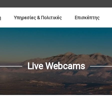
η
Υπηρεσίες & Πολιτικές
Επισκέπτης
ραγκάκης
ώα Πεδιάδας
Αποστολή
χου: 28913 40335
Live Webcams
noapediadas.gr
Αρκαλοχώρι:
Καστέ
Tηλ: 28913 40335,
Tηλ: 
Fax: 28910 29096
Fax: 