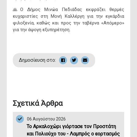
🙏Ο Δήμος Μινώα Πεδιάδας εκφράζει θερμές
ευχαριστίες στη Μονή Καλλέργη για την εγκάρδια
φιλοξενία, καθώς και προς την ταβέρνα «Απόμερο»
για την άψογη εξυπηρέτηση.
Δημοσίευση στο:
394,24
20
Σχετικά Άρθρα
Έκταση (km²)
Έτος Ίδρ
06 Αυγούστου 2026
Το Αρκαλοχώρι γιόρτασε τον Προστάτη
και Πολιούχο του - Λαμπρός ο εορτασμός