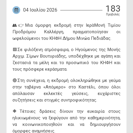
183
04 Ιουλίου 2026
Προβολές
👥👉Μια όμορφη εκδρομή στην ΙερὰΜονή Τιμίου
Προδρόμου Καλλέργη, πραγματοποίησαν οι
ωφελούμενοι του ΚΗΦΗ Δήμου Μινώα Πεδιάδας.
🟪Σε φιλόξενη ατμόσφαιρα, ο Ηγούμενος της Μονής
Αρχιμ. Σίμων Βουτυριάδης, υποδέχθηκε με αγάπη και
ζεστασιά τα μέλη και το προσωπικό του ΚΗΦΗ και
τους πρόσφερε κεράσματα.
Εμμανουήλ
🟢Στη συνέχεια, η εκδρομή ολοκληρώθηκε με γεύμα
Δήμαρχος Μ
στην ταβέρνα «Απόμερο» στο Καστέλι, όπου όλοι
απόλαυσαν εκλεκτές γεύσεις, ευχάριστες
συζητήσεις και στιγμές συντροφικότητας.
Γραμματεία Δημά
🔶Τέτοιες δράσεις δίνουν την ευκαιρία στους
e-mail: mayor@
ηλικιωμένους να ξεφύγουν από την καθημερινότητα,
να κοινωνικοποιηθούν και να δημιουργήσουν
όμορφες αναμνήσεις.