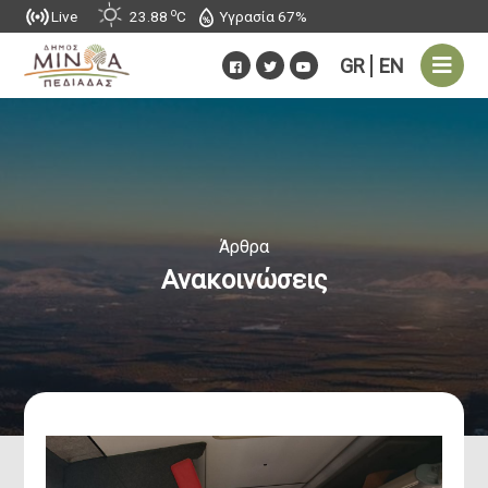
o
Υγρασία 67%
Live
23.88
C
GR
EN
Άρθρα
Ανακοινώσεις