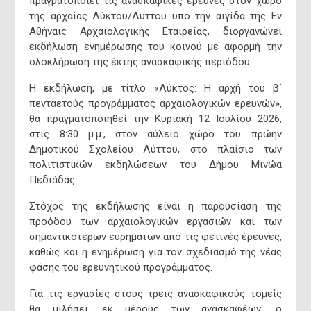
πραγματοποιεί τις ανασκαφικές έρευνες στον χώρο
της αρχαίας Λύκτου/Λύττου υπό την αιγίδα της Εν
Αθήναις Αρχαιολογικής Εταιρείας, διοργανώνει
εκδήλωση ενημέρωσης του κοινού με αφορμή την
ολοκλήρωση της έκτης ανασκαφικής περιόδου.
Η εκδήλωση, με τίτλο «Λύκτος: Η αρχή του β΄
πενταετούς προγράμματος αρχαιολογικών ερευνών»,
θα πραγματοποιηθεί την Κυριακή 12 Ιουλίου 2026,
στις 8:30 μ.μ., στον αύλειο χώρο του πρώην
Επικο
Δημοτικού Σχολείου Λύττου, στο πλαίσιο των
πολιτιστικών εκδηλώσεων του Δήμου Μινώα
Πεδιάδας.
Δήμαρχος
Στόχος της εκδήλωσης είναι η παρουσίαση της
προόδου των αρχαιολογικών εργασιών και των
σημαντικότερων ευρημάτων από τις φετινές έρευνες,
καθώς και η ενημέρωση για τον σχεδιασμό της νέας
φάσης του ερευνητικού προγράμματος.
Για τις εργασίες στους τρεις ανασκαφικούς τομείς
θα μιλήσει, εκ μέρους των ανασκαφέων, ο