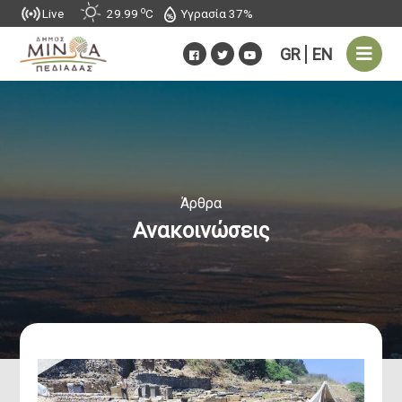
o
Υγρασία 37%
Live
29.99
C
Έργα
GR
EN
Αθλητικές Εγκαταστάσεις
Δημοτικά Κτήρια
Έργα - Υποδομές
Άρθρα
Ανακοινώσεις