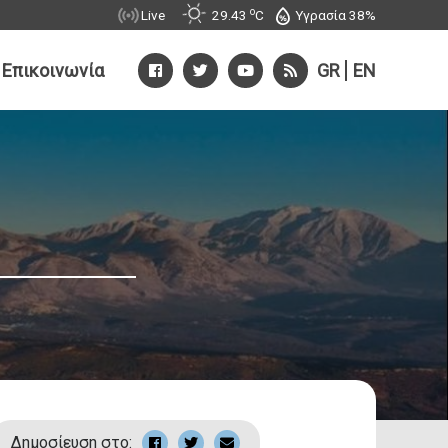
o
Υγρασία 38%
Live
29.43
C
Επικοινωνία
GR
EN
 αιτήματος
λλι:
Θραψανό:
28913 40115
Tηλ: 28913 40410
28910 32197
Faχ: 28913-40417
Δημοσίευση στο: