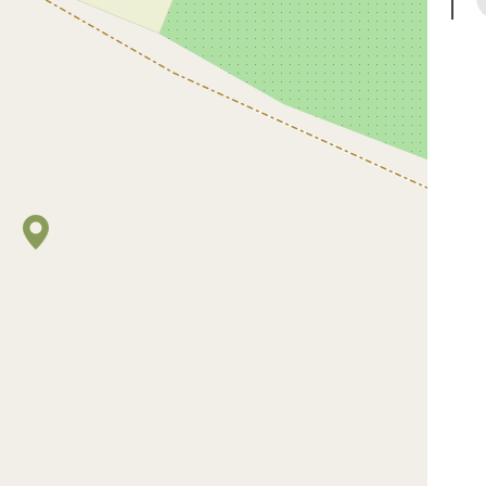
1
17.563
5
ης
Πληθυσμός
Κα
e App Δημότης Μινώα Πεδι
στε την εφαρμογή μας μέσω Google Play και A