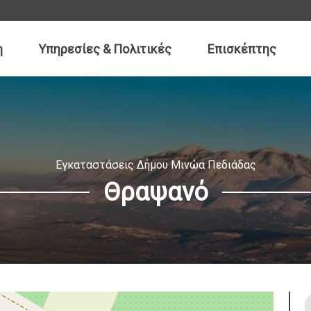
ραγκάκης
ώα Πεδιάδας
η
Υπηρεσίες & Πολιτικές
Επισκέπτης
Αποστολή
χου: 28913 40335
noapediadas.gr
Αρκαλοχώρι:
Καστέ
Tηλ: 28913 40335,
Tηλ: 
Fax: 28910 29096
Fax: 
Εγκαταστάσεις Δήμου Μινώα Πεδιάδας
Θραψανό
Ο Δήμος μας σε αριθμούς