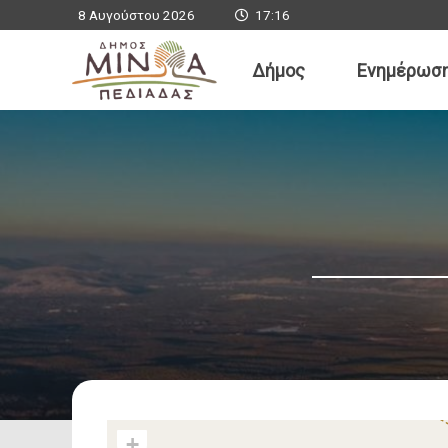
Εμμανουήλ Φ
8 Αυγούστου 2026
17:16
Δήμαρχος Μιν
Δήμος
Ενημέρωσ
Γραμματεία Δημάρ
e-mail: mayor@mi
+