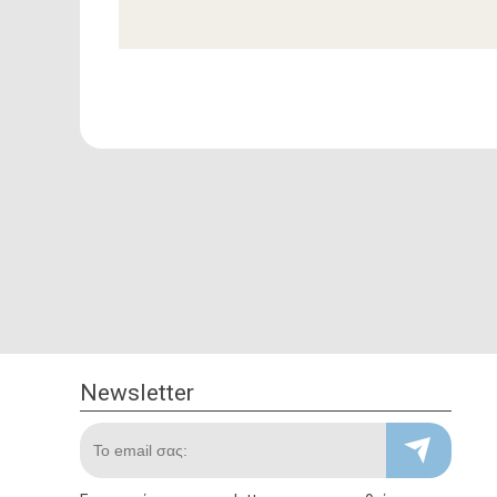
Newsletter
Newsletter
Το email σας: